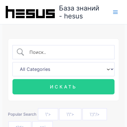
Перейти
База знаний
к
- hesus
содержимому
Popular Search
\">
\'\">
\';\"/>