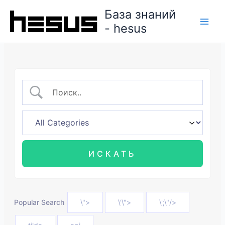
Перейти
База знаний
к
- hesus
содержимому
Popular Search
\">
\'\">
\';\"/>