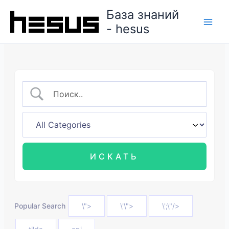
Перейти
База знаний
к
- hesus
содержимому
Popular Search
\">
\'\">
\';\"/>